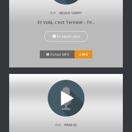
Réf. :
60 JGU 120411
Et Voilà, c'est Terminé - FX...
En savoir plus
Fichier MP3
2.99 €
Réf. :
PK02-02