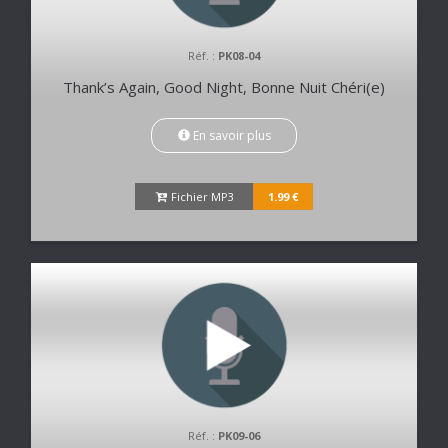
Réf. :
PK08-04
Thank’s Again, Good Night, Bonne Nuit Chéri(e)
En savoir plus
Fichier MP3
1.99 €
Réf. :
PK09-06