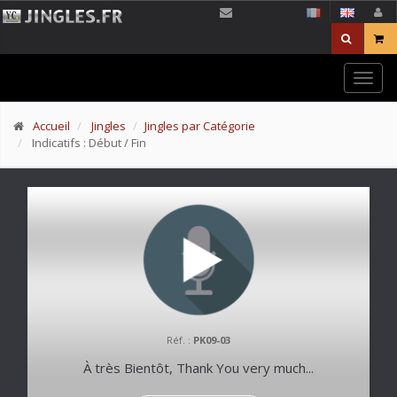
Togg
navig
Accueil
Jingles
Jingles par Catégorie
Indicatifs : Début / Fin
Réf. :
PK09-03
À très Bientôt, Thank You very much...