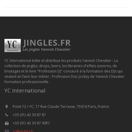
YC International édite et distribue les produits Yannick Chevalier : La
collection de jingles, drops, liners, les librairies d'effets sonores, de
bruitages et le livre "Profession DJ" consacré à la formation des DJs qui
veulent en faire leur métier : Profession Disc Jockey de Yannick Chevalier
formation professionnelle.
YC International
Point 12 / YC, 17 Rue Claude Terrasse, 75016 Paris, France
+33 (01) 42 30 87 87
+33 (01) 42 30 87 90
yc@jingles.fr