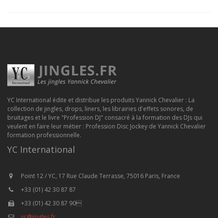
YC International édite et distribue les produits Yannick Chevalier : La
collection de jingles, drops, liners, les librairies d'effets sonores, de
bruitages et le livre "Profession DJ" consacré à la formation des DJs qui
veulent en faire leur métier : Profession Disc Jockey de Yannick Chevalier
formation professionnelle.
YC International
Point 12 / YC, 17 Rue Claude Terrasse, 75016 Paris, France
+33 (01) 42 30 87 87
+33 (01) 42 30 87 90
yc@jingles.fr