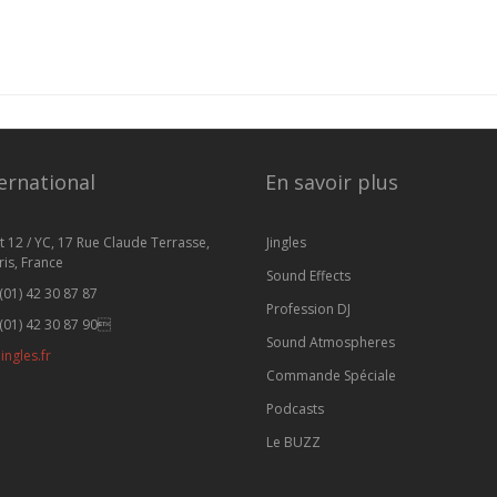
ernational
En savoir plus
t 12 / YC, 17 Rue Claude Terrasse,
Jingles
is, France
Sound Effects
(01) 42 30 87 87
Profession DJ
(01) 42 30 87 90
Sound Atmospheres
ingles.fr
Commande Spéciale
Podcasts
Le BUZZ