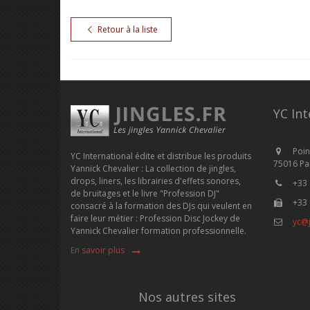
Retour à la liste
YC Int
Poin
YC International édite et distribue les produits
75016 Par
Yannick Chevalier : La collection de jingles,
drops, liners, les librairies d'effets sonores,
+33 
de bruitages et le livre "Profession DJ"
+33 
consacré à la formation des DJs qui veulent en
faire leur métier : Profession Disc Jockey de
yc@j
Yannick Chevalier formation professionnelle.
En savoir plus
Nos autres sites