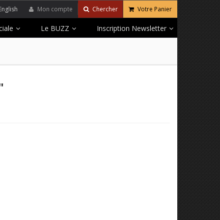
English
Mon compte
Chercher
Votre Panier
iale
Le BUZZ
Inscription Newsletter
"