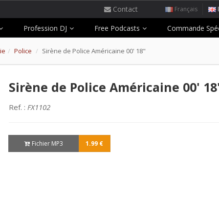
Contact
Français
Profession DJ
Free Podcasts
Commande Spéc
ie
Police
Sirène de Police Américaine 00' 18"
Sirène de Police Américaine 00' 18
Ref. :
FX1102
Fichier MP3
1.99 €