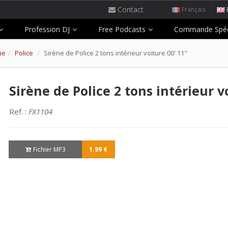
Contact
Français
Profession DJ
Free Podcasts
Commande Spéc
ie
Police
Sirène de Police 2 tons intérieur voiture 00' 11"
Sirène de Police 2 tons intérieur v
Ref. :
FX1104
Fichier MP3
1.99 €