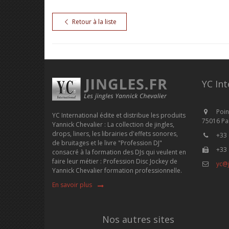
Retour à la liste
YC Int
Poin
YC International édite et distribue les produits
75016 Par
Yannick Chevalier : La collection de jingles,
drops, liners, les librairies d'effets sonores,
+33 
de bruitages et le livre "Profession DJ"
+33 
consacré à la formation des DJs qui veulent en
faire leur métier : Profession Disc Jockey de
yc@j
Yannick Chevalier formation professionnelle.
En savoir plus
Nos autres sites