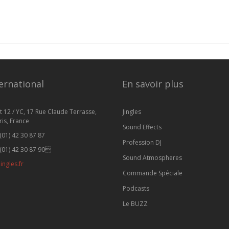
ernational
En savoir plus
t 12 / YC, 17 Rue Claude Terrasse,
Jingles
is, France
Sound Effects
(01) 42 30 87 87
Profession DJ
(01) 42 30 87 90
Sound Atmospheres
ingles.fr
Commande Spéciale
Podcasts
Le BUZZ