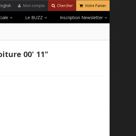
English
Mon compte
Chercher
Votre Panier
iale
Le BUZZ
Inscription Newsletter
oiture 00' 11"