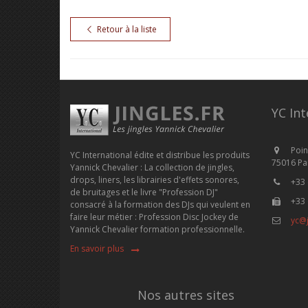
Retour à la liste
YC Int
Poin
YC International édite et distribue les produits
75016 Par
Yannick Chevalier : La collection de jingles,
drops, liners, les librairies d'effets sonores,
+33 
de bruitages et le livre "Profession DJ"
+33 
consacré à la formation des DJs qui veulent en
faire leur métier : Profession Disc Jockey de
yc@j
Yannick Chevalier formation professionnelle.
En savoir plus
Nos autres sites