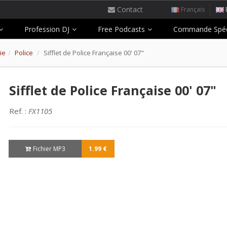
Contact
Français
Profession DJ
Free Podcasts
Commande Spéc
ie
Police
Sifflet de Police Française 00' 07"
Sifflet de Police Française 00' 07"
Ref. :
FX1105
Fichier MP3
1.99 €