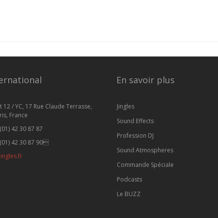
ernational
En savoir plus
t 12 / YC, 17 Rue Claude Terrasse,
Jingles
is, France
Sound Effects
(01) 42 30 87 87
Profession DJ
(01) 42 30 87 90
Sound Atmospheres
ingles.fr
Commande Spéciale
Podcasts
Le BUZZ