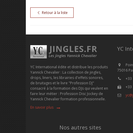
Retour à la liste
YC Int
Poin
YC International édite et distribue les produits
75016 Par
Yannick Chevalier : La collection de jingles,
drops, liners, les librairies d'effets sonores,
+33 
de bruitages et le livre "Profession DJ"
+33 
consacré à la formation des DJs qui veulent en
faire leur métier : Profession Disc Jockey de
yc@j
Yannick Chevalier formation professionnelle.
En savoir plus
Nos autres sites