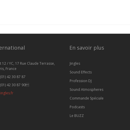
ernational
En savoir plus
t 12 / YC, 17 Rue Claude Terrasse,
Jingles
is, France
Sound Effects
(01) 42 30 87 87
Profession DJ
(01) 42 30 87 90
Sound Atmospheres
ingles.fr
Commande Spéciale
Podcasts
Le BUZZ