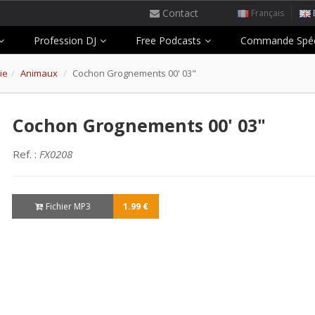
Contact
Français
Profession DJ
Free Podcasts
Commande Spéc
ie
Animaux
Cochon Grognements 00' 03"
Cochon Grognements 00' 03"
Ref. :
FX0208
Fichier MP3
1.99 €