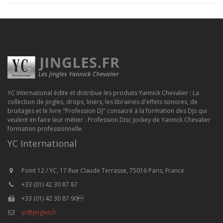
YC International édite et distribue les produits Yannick Chevalier : La
collection de jingles, drops, liners, les librairies d'effets sonores, de
bruitages et le livre "Profession DJ" consacré à la formation des DJs qui
veulent en faire leur métier : Profession Disc Jockey de Yannick Chevalier
formation professionnelle.
YC International
Point 12 / YC, 17 Rue Claude Terrasse, 75016 Paris, France
+33 (01) 42 30 87 87
+33 (01) 42 30 87 90
yc@jingles.fr