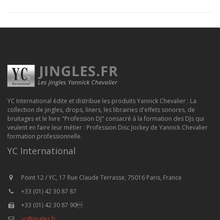
YC International édite et distribue les produits Yannick Chevalier : La
collection de jingles, drops, liners, les librairies d'effets sonores, de
bruitages et le livre "Profession DJ" consacré à la formation des DJs qui
veulent en faire leur métier : Profession Disc Jockey de Yannick Chevalier
formation professionnelle.
YC International
Point 12 / YC, 17 Rue Claude Terrasse, 75016 Paris, France
+33 (01) 42 30 87 87
+33 (01) 42 30 87 90
yc@jingles.fr