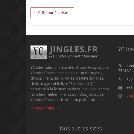
Retour à la liste
YC Int
Poin
YC International édite et distribue les produits
75016 Par
Yannick Chevalier : La collection de jingles,
drops, liners, les librairies d'effets sonores,
+33 
de bruitages et le livre "Profession DJ"
+33 
consacré à la formation des DJs qui veulent en
faire leur métier : Profession Disc Jockey de
yc@j
Yannick Chevalier formation professionnelle.
En savoir plus
Nos autres sites