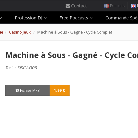
Contact
Français
Profession DJ
Free Podcasts
Commande Spéc
ie
Casino Jeux
Machine à Sous - Gagné - Cycle Complet
Machine à Sous - Gagné - Cycle C
Ref. :
SFXU-G03
Fichier MP3
1.99 €