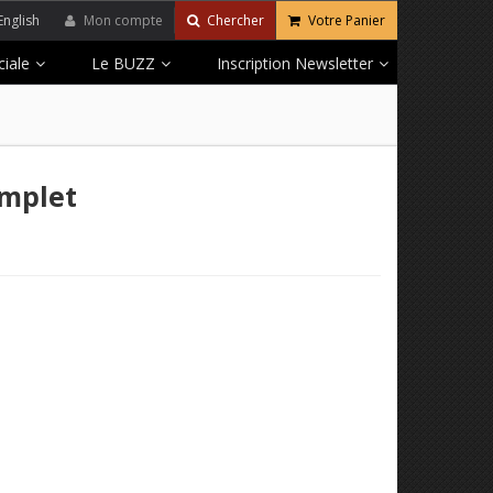
English
Mon compte
Chercher
Votre Panier
iale
Le BUZZ
Inscription Newsletter
omplet