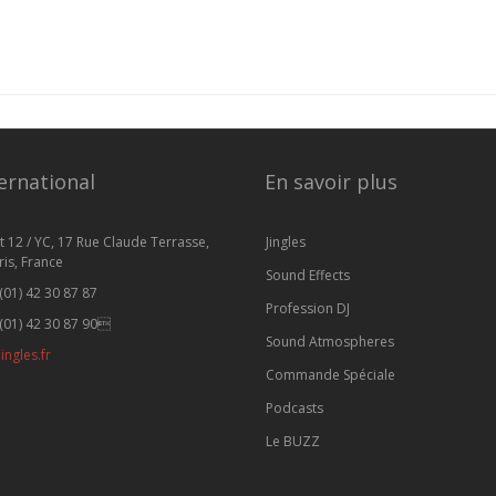
ernational
En savoir plus
t 12 / YC, 17 Rue Claude Terrasse,
Jingles
is, France
Sound Effects
(01) 42 30 87 87
Profession DJ
(01) 42 30 87 90
Sound Atmospheres
ingles.fr
Commande Spéciale
Podcasts
Le BUZZ