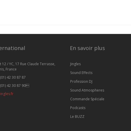
ernational
En savoir plus
t 12 / YC, 17 Rue Claude Terrasse,
Jingles
is, France
Sound Effects
(01) 42 30 87 87
Profession DJ
(01) 42 30 87 90
Sound Atmospheres
ingles.fr
Commande Spéciale
Podcasts
Le BUZZ