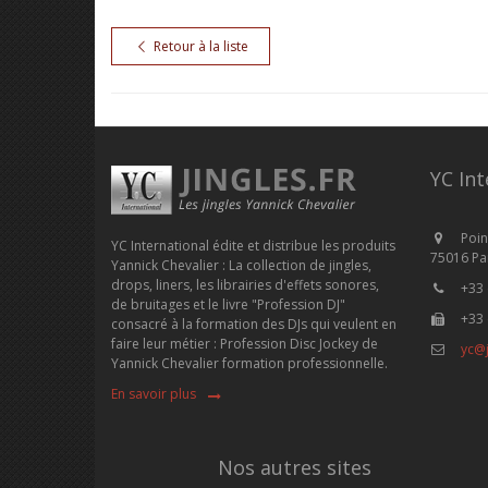
Retour à la liste
YC Int
Poin
YC International édite et distribue les produits
75016 Par
Yannick Chevalier : La collection de jingles,
drops, liners, les librairies d'effets sonores,
+33 
de bruitages et le livre "Profession DJ"
+33 
consacré à la formation des DJs qui veulent en
faire leur métier : Profession Disc Jockey de
yc@j
Yannick Chevalier formation professionnelle.
En savoir plus
Nos autres sites