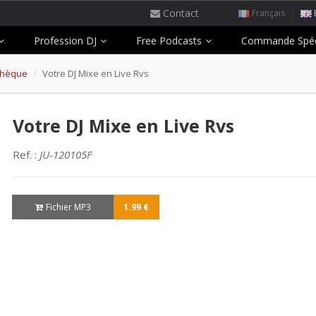
Contact
Français
Profession DJ
Free Podcasts
Commande Spéc
othèque
Votre DJ Mixe en Live Rvs
Votre DJ Mixe en Live Rvs
Ref. :
JU-120105F
Fichier MP3
1.99 €