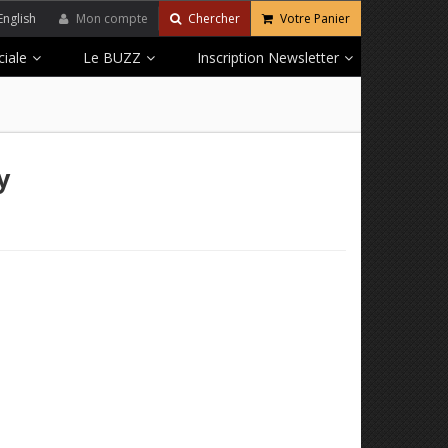
English
Mon compte
Chercher
Votre Panier
iale
Le BUZZ
Inscription Newsletter
y