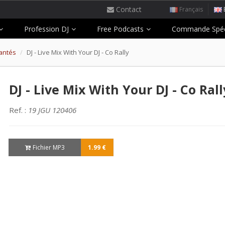
Contact
Français
Profession DJ
Free Podcasts
Commande Spéc
hantés
DJ - Live Mix With Your DJ - Co Rally
DJ - Live Mix With Your DJ - Co Rall
Ref. :
19 JGU 120406
Fichier MP3
1.99 €