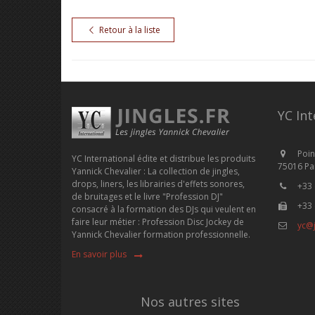
Retour à la liste
YC Int
Poin
YC International édite et distribue les produits
75016 Par
Yannick Chevalier : La collection de jingles,
drops, liners, les librairies d'effets sonores,
+33 
de bruitages et le livre "Profession DJ"
+33 
consacré à la formation des DJs qui veulent en
faire leur métier : Profession Disc Jockey de
yc@j
Yannick Chevalier formation professionnelle.
En savoir plus
Nos autres sites