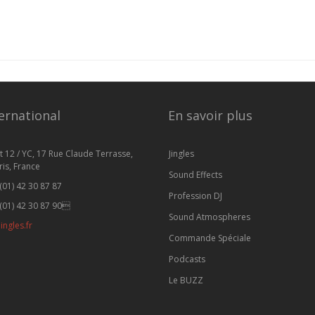
ernational
En savoir plus
t 12 / YC, 17 Rue Claude Terrasse,
Jingles
is, France
Sound Effects
(01) 42 30 87 87
Profession DJ
(01) 42 30 87 90
Sound Atmospheres
ingles.fr
Commande Spéciale
Podcasts
Le BUZZ