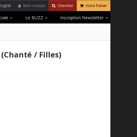
English
Mon compte
Chercher
Votre Panier
iale
Le BUZZ
Inscription Newsletter
(Chanté / Filles)