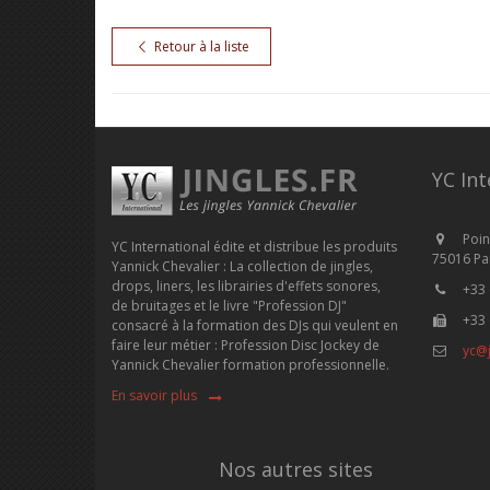
Retour à la liste
YC Int
Poin
YC International édite et distribue les produits
75016 Par
Yannick Chevalier : La collection de jingles,
drops, liners, les librairies d'effets sonores,
+33 
de bruitages et le livre "Profession DJ"
+33 
consacré à la formation des DJs qui veulent en
faire leur métier : Profession Disc Jockey de
yc@j
Yannick Chevalier formation professionnelle.
En savoir plus
Nos autres sites