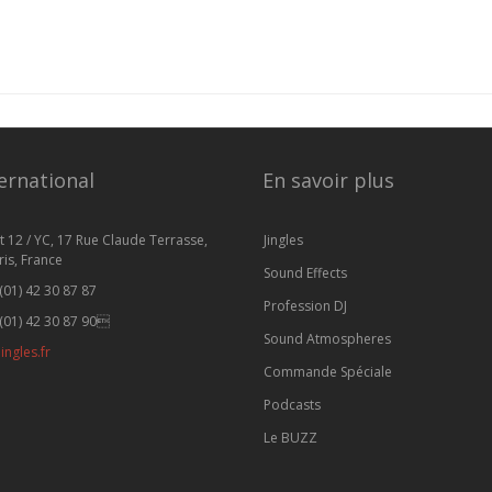
ernational
En savoir plus
t 12 / YC, 17 Rue Claude Terrasse,
Jingles
is, France
Sound Effects
(01) 42 30 87 87
Profession DJ
(01) 42 30 87 90
Sound Atmospheres
ingles.fr
Commande Spéciale
Podcasts
Le BUZZ