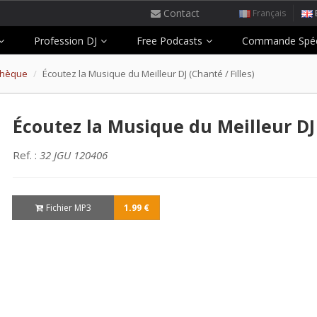
Contact
Français
Profession DJ
Free Podcasts
Commande Spéc
othèque
Écoutez la Musique du Meilleur DJ (Chanté / Filles)
Écoutez la Musique du Meilleur DJ 
Ref. :
32 JGU 120406
Fichier MP3
1.99 €