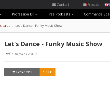
Contact
Français
Profession DJ
Free Podcasts
Commande Spéc
sicales
Let's Dance - Funky Music Show
Let's Dance - Funky Music Show
Ref. :
34 JGU 120406
Fichier MP3
1.99 €