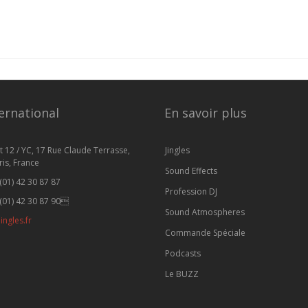
ernational
En savoir plus
t 12 / YC, 17 Rue Claude Terrasse,
Jingles
is, France
Sound Effects
(01) 42 30 87 87
Profession DJ
(01) 42 30 87 90
Sound Atmospheres
ingles.fr
Commande Spéciale
Podcasts
Le BUZZ