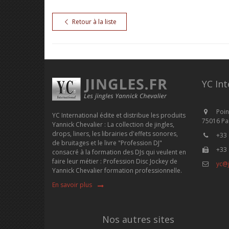
Retour à la liste
YC Int
Poin
YC International édite et distribue les produits
75016 Par
Yannick Chevalier : La collection de jingles,
drops, liners, les librairies d'effets sonores,
+33 
de bruitages et le livre "Profession DJ"
+33 
consacré à la formation des DJs qui veulent en
faire leur métier : Profession Disc Jockey de
yc@j
Yannick Chevalier formation professionnelle.
En savoir plus
Nos autres sites