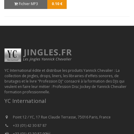
Fichier MP3
0.10 €
YC International édite et distribue les produits Yannick Chevalier : La
collection de jingles, drops, liners, les librairies d'effets sonores, de
bruitages et le livre "Profession DJ" consacré à la formation des DJs qui
veulent en faire leur métier : Profession Disc Jockey de Yannick Chevalier
formation professionnelle.
YC International
Point 12 / YC, 17 Rue Claude Terrasse, 75016 Paris, France
+33 (01) 42 30 87 87
+33 (01) 42 30 87 90