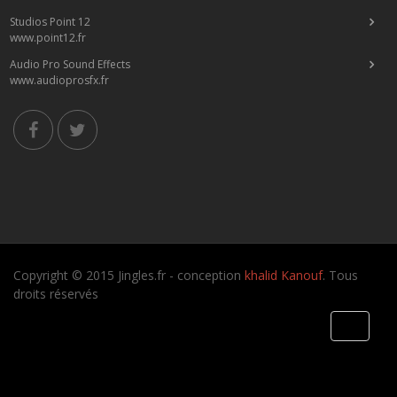
Studios Point 12
www.point12.fr
Audio Pro Sound Effects
www.audioprosfx.fr
Copyright © 2015 Jingles.fr - conception
khalid Kanouf
. Tous
droits réservés
Toggle
navigati