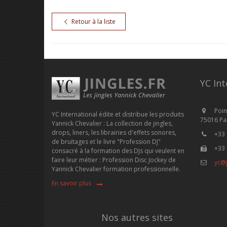
Retour à la liste
YC Int
Poin
YC International édite et distribue les produits
75016 Par
Yannick Chevalier : La collection de jingles,
drops, liners, les librairies d'effets sonores,
+33 
de bruitages et le livre "Profession DJ"
+33 
consacré à la formation des DJs qui veulent en
faire leur métier : Profession Disc Jockey de
yc@j
Yannick Chevalier formation professionnelle.
En savoir plus
Nos autres sites