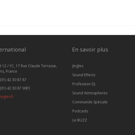
ernational
En savoir plus
t 12 / YC, 17 Rue Claude Terrasse,
Jingles
is, France
Sound Effects
(01) 42 30 87 87
Profession DJ
(01) 42 30 87 90
Sound Atmospheres
ingles.fr
Commande Spéciale
Podcasts
Le BUZZ