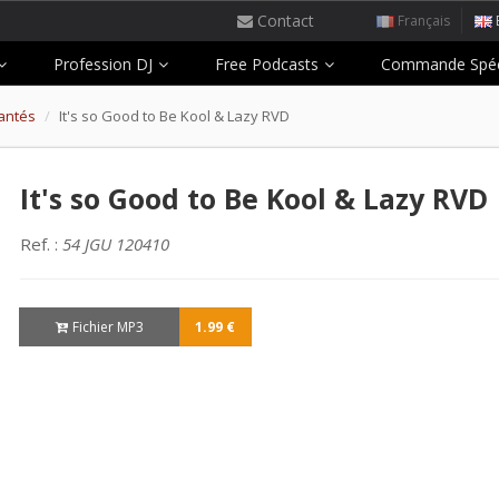
Contact
Français
Profession DJ
Free Podcasts
Commande Spéc
hantés
It's so Good to Be Kool & Lazy RVD
It's so Good to Be Kool & Lazy RVD
Ref. :
54 JGU 120410
Fichier MP3
1.99 €