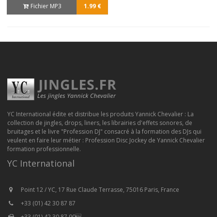
Fichier MP3
1.99 €
YC International édite et distribue les produits Yannick Chevalier : La
collection de jingles, drops, liners, les librairies d'effets sonores, de
bruitages et le livre "Profession DJ" consacré à la formation des DJs qui
veulent en faire leur métier : Profession Disc Jockey de Yannick Chevalier
formation professionnelle.
YC International
Point 12 / YC, 17 Rue Claude Terrasse, 75016 Paris, France
+33 (01) 42 30 87 87
+33 (01) 42 30 87 90