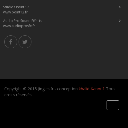
Studios Point 12
www.point12.fr
Audio Pro Sound Effects
www.audioprosfx.fr
Copyright © 2015 Jingles.fr - conception
khalid Kanouf
. Tous
droits réservés
Toggle
navigati