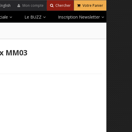
English
Mon compte
Chercher
Votre Panier
iale
Le BUZZ
Inscription Newsletter
ix MM03