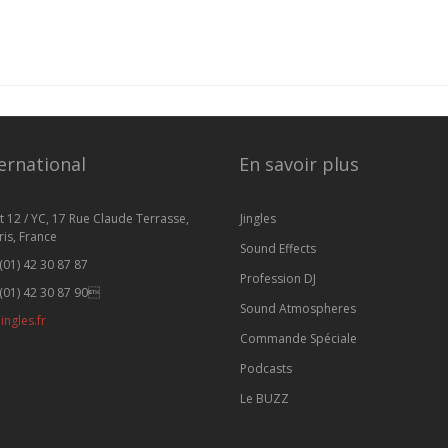
ernational
En savoir plus
t 12 / YC, 17 Rue Claude Terrasse,
Jingles
is, France
Sound Effects
(01) 42 30 87 87
Profession DJ
(01) 42 30 87 90
Sound Atmospheres
ingles.fr
Commande Spéciale
Podcasts
Le BUZZ