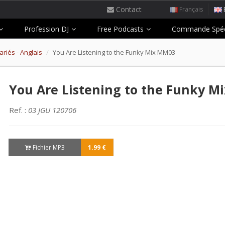
Contact
Français
Profession DJ
Free Podcasts
Commande Spéc
riés - Anglais
You Are Listening to the Funky Mix MM03
You Are Listening to the Funky M
Ref. :
03 JGU 120706
Fichier MP3
1.99 €