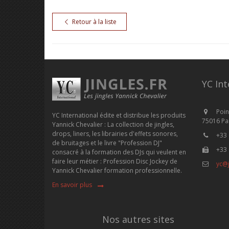
Retour à la liste
YC Int
Poin
YC International édite et distribue les produits
75016 Par
Yannick Chevalier : La collection de jingles,
drops, liners, les librairies d'effets sonores,
+33 
de bruitages et le livre "Profession DJ"
+33 
consacré à la formation des DJs qui veulent en
faire leur métier : Profession Disc Jockey de
yc@j
Yannick Chevalier formation professionnelle.
En savoir plus
Nos autres sites