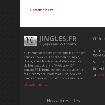
Retour à la liste
YC Int
Poin
YC International édite et distribue les produits
75016 Par
Yannick Chevalier : La collection de jingles,
drops, liners, les librairies d'effets sonores,
+33 
de bruitages et le livre "Profession DJ"
+33 
consacré à la formation des DJs qui veulent en
faire leur métier : Profession Disc Jockey de
yc@j
Yannick Chevalier formation professionnelle.
En savoir plus
Nos autres sites