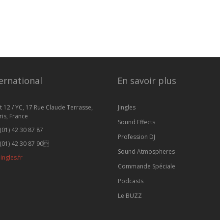
ernational
En savoir plus
t 12 / YC, 17 Rue Claude Terrasse,
Jingles
is, France
Sound Effects
(01) 42 30 87 87
Profession DJ
(01) 42 30 87 90
Sound Atmospheres
ingles.fr
Commande Spéciale
Podcasts
Le BUZZ