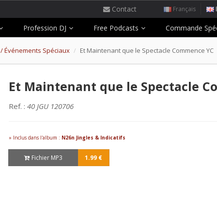
Contact
Français
Profession DJ
Free Podcasts
Commande Spéc
 / Événements Spéciaux
Et Maintenant que le Spectacle Commence YC
Et Maintenant que le Spectacle 
Ref. :
40 JGU 120706
» Inclus dans l'album :
N26n Jingles & Indicatifs
Fichier MP3
1.99 €