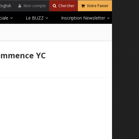
English
Mon compte
Chercher
Votre Panier
iale
Le BUZZ
Inscription Newsletter
Commence YC