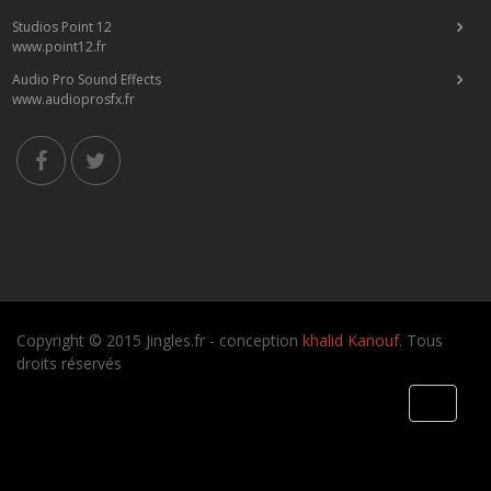
Studios Point 12
www.point12.fr
Audio Pro Sound Effects
www.audioprosfx.fr
Copyright © 2015 Jingles.fr - conception
khalid Kanouf
. Tous
droits réservés
Toggle
navigati