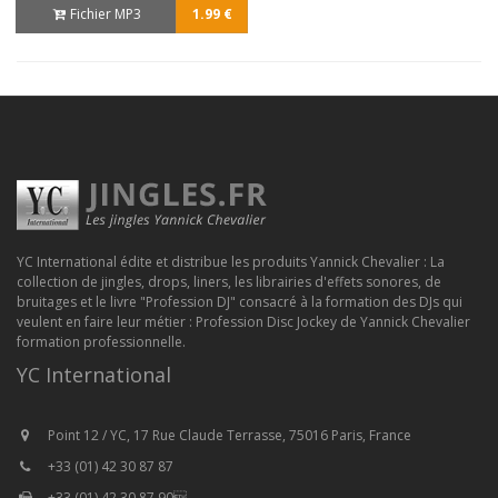
Fichier MP3
1.99 €
YC International édite et distribue les produits Yannick Chevalier : La
collection de jingles, drops, liners, les librairies d'effets sonores, de
bruitages et le livre "Profession DJ" consacré à la formation des DJs qui
veulent en faire leur métier : Profession Disc Jockey de Yannick Chevalier
formation professionnelle.
YC International
Point 12 / YC, 17 Rue Claude Terrasse, 75016 Paris, France
+33 (01) 42 30 87 87
+33 (01) 42 30 87 90