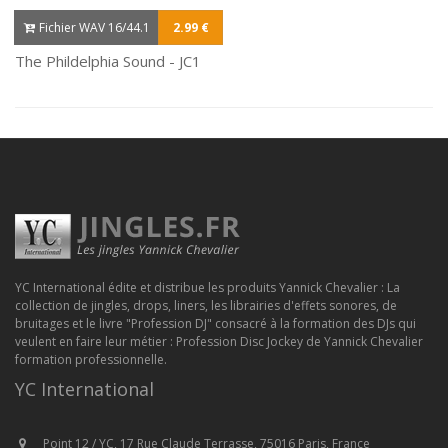
Fichier WAV 16/44.1
2.99 €
The Phildelphia Sound - JC1
YC International édite et distribue les produits Yannick Chevalier : La
collection de jingles, drops, liners, les librairies d'effets sonores, de
bruitages et le livre "Profession DJ" consacré à la formation des DJs qui
veulent en faire leur métier : Profession Disc Jockey de Yannick Chevalier
formation professionnelle.
YC International
Point 12 / YC, 17 Rue Claude Terrasse, 75016 Paris, France