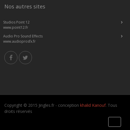
Nos autres sites
Studios Point 12
www.point12.fr
Audio Pro Sound Effects
www.audioprosfx.fr
Copyright © 2015 Jingles.fr - conception
khalid Kanouf
. Tous
droits réservés
Toggle
navigati