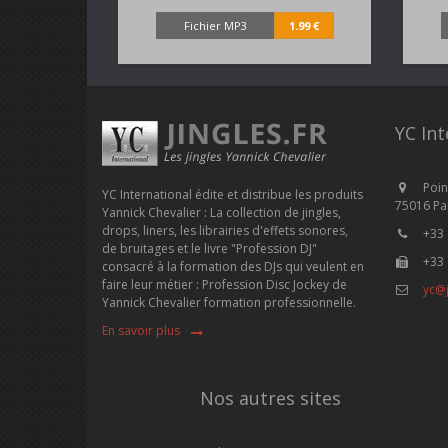
Fichier MP3
1.99 €
YC Int
Poin
YC International édite et distribue les produits
75016 Par
Yannick Chevalier : La collection de jingles,
drops, liners, les librairies d'effets sonores,
+33 
de bruitages et le livre "Profession DJ"
+33 
consacré à la formation des DJs qui veulent en
faire leur métier : Profession Disc Jockey de
yc@j
Yannick Chevalier formation professionnelle.
En savoir plus
Nos autres sites