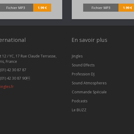
Fichier MP3
1.99 €
Fichier MP3
1.99 €
ernational
En savoir plus
t 12 / YC, 17 Rue Claude Terrasse,
Jingles
is, France
Sound Effects
(01) 42 30 87 87
Profession DJ
(01) 42 30 87 90
Sound Atmospheres
ingles.fr
Commande Spéciale
Podcasts
Le BUZZ