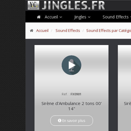
Accueil
Jingles
Sound Effects
Accueil
Sound Effects
Sound Effects par Catégo
Réf. :
FX0901
Sirène d'Ambulance 2 tons 00'
Sir
14"
En savoir plus