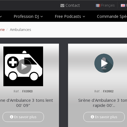
Contact
Français
Profession DJ
Free Podcasts
Commande Spéc
rie
Ambulances
Réf. :
FX0903
Réf. :
FX0902
ène d'Ambulance 3 tons lent
Sirène d'Ambulance 3 to
00' 09"
rapide 00'...
En savoir plus
En savoir plus