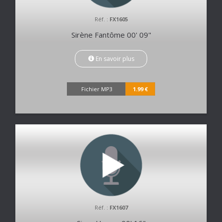
Réf. :
FX1605
Sirène Fantôme 00' 09"
En savoir plus
Fichier MP3
1.99 €
Réf. :
FX1607