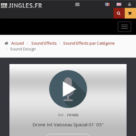
Togg
navig
Accueil
Sound Effects
Sound Effects par Catégorie
Sound Design
Réf. :
FX1602
Drone Int Vaisseau Spacial 01' 05"