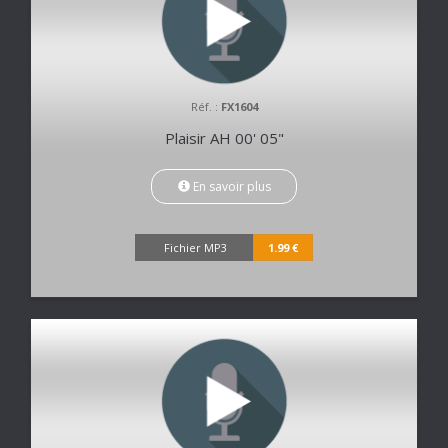
Réf. :
FX1604
Plaisir AH 00' 05"
En savoir plus
Fichier MP3
1.99 €